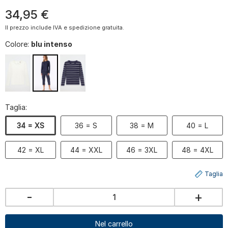
34
,
95
€
Il prezzo include IVA e spedizione gratuita.
Colore:
blu intenso
Taglia:
34 = XS
36 = S
38 = M
40 = L
42 = XL
44 = XXL
46 = 3XL
48 = 4XL
Taglia
-
+
Nel carrello