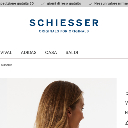
pedizione gratuita 30
giorni di reso gratuito
Nessun valore minimo
VIVAL
ADIDAS
CASA
SALDI
 bustier
w
N