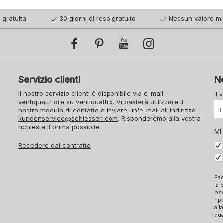
 gratuita
30 giorni di reso gratuito
Nessun valore mi
Servizio clienti
N
Il nostro servizio clienti è disponibile via e-mail
Il 
ventiquattr'ore su ventiquattro. Vi basterà utilizzare il
nostro
modulo di contatto
o inviare un'e-mail all'indirizzo
kundenservice@schiesser. com
. Risponderemo alla vostra
richiesta il prima possibile.
Mi
Recedere dal contratto
Fac
la 
oss
rip
all
qua