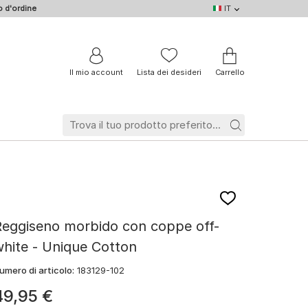
 d'ordine
IT
IT
DE
EN
NL
BE
FR
Il mio account
Lista dei desideri
Carrello
Reggiseno morbido con coppe off-
hite - Unique Cotton
umero di articolo:
183129-102
49
,
95
€