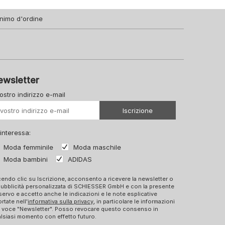
nimo d'ordine
ewsletter
vostro indirizzo e-mail
Il vostro Url
Iscrizione
 interessa:
Moda femminile
Moda maschile
Moda bambini
ADIDAS
endo clic su Iscrizione, acconsento a ricevere la newsletter o
pubblicità personalizzata di SCHIESSER GmbH e con la presente
ervo e accetto anche le indicazioni e le note esplicative
ortate nell'
informativa sulla privacy
, in particolare le informazioni
a voce "Newsletter". Posso revocare questo consenso in
lsiasi momento con effetto futuro.