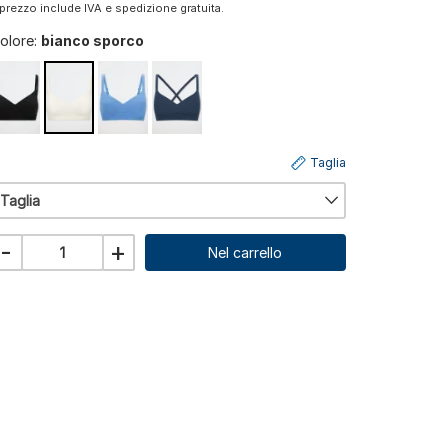
l prezzo include IVA e spedizione gratuita.
olore:
bianco sporco
Taglia
Taglia
-
+
Nel carrello