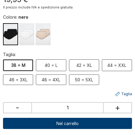
Il prezzo include IVA e spedizione gratuita.
Colore:
nero
Taglia:
38 = M
40 = L
42 = XL
44 = XXL
46 = 3XL
48 = 4XL
50 = 5XL
Taglia
-
+
Nel carrello