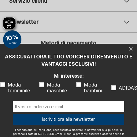
Servizio clienti
Newsletter
Il vostro indirizzo e-mail
10%
Il v
Metodi di pagamento
BUONO
Iscrizione
ASSICURATI ORA IL TUO VOUCHER DI BENVENUTO E
Mi interessa:
VANTAGGI ESCLUSIVI!
Moda femminile
Moda maschile
Moda bambini
ADIDAS
Mi interessa:
Moda
Moda
Moda
Facendo clic su Iscrizione, acconsento a ricevere la newsletter o la
ADIDA
femminile
maschile
bambini
pubblicità personalizzata di SCHIESSER GmbH e con la presente
osservo e accetto anche le indicazioni e le note esplicative riportate
nell'
informativa sulla privacy
, in particolare le informazioni alla voce
"Newsletter". Posso revocare questo consenso in qualsiasi momento
con effetto futuro.
Spediamo con
Iscriviti ora alla newsletter
Facendo clic su Iscrizione, acconsento a ricevere la newsletter o la pubblicità
personalizzata di SCHIESSER GmbH e con la presente osservo e accetto anche le