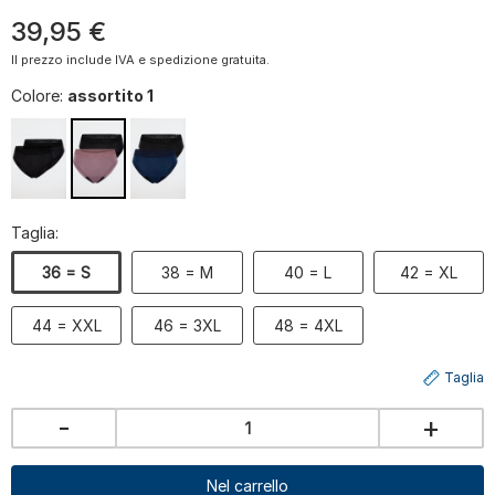
39
,
95
€
Il prezzo include IVA e spedizione gratuita.
Colore:
assortito 1
Taglia:
36 = S
38 = M
40 = L
42 = XL
44 = XXL
46 = 3XL
48 = 4XL
Taglia
-
+
Nel carrello