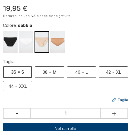
19
,
95
€
Il prezzo include IVA e spedizione gratuita.
Colore:
sabbia
Taglia:
36 = S
38 = M
40 = L
42 = XL
44 = XXL
Taglia
-
+
Nel carrello