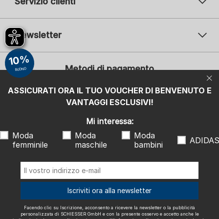
Servizio clienti
Newsletter
Il vostro indirizzo e-mail
10%
Il v
Metodi di pagamento
BUONO
Iscrizione
ASSICURATI ORA IL TUO VOUCHER DI BENVENUTO E
Mi interessa:
VANTAGGI ESCLUSIVI!
Moda femminile
Moda maschile
Moda bambini
ADIDAS
Mi interessa:
Moda
Moda
Moda
Facendo clic su Iscrizione, acconsento a ricevere la newsletter o la
ADIDA
femminile
maschile
bambini
pubblicità personalizzata di SCHIESSER GmbH e con la presente
osservo e accetto anche le indicazioni e le note esplicative riportate
nell'
informativa sulla privacy
, in particolare le informazioni alla voce
"Newsletter". Posso revocare questo consenso in qualsiasi momento
con effetto futuro.
Spediamo con
Iscriviti ora alla newsletter
Facendo clic su Iscrizione, acconsento a ricevere la newsletter o la pubblicità
personalizzata di SCHIESSER GmbH e con la presente osservo e accetto anche le