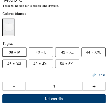
Il prezzo include IVA e spedizione gratuita.
Colore:
bianco
Taglia:
38 = M
40 = L
42 = XL
44 = XXL
46 = 3XL
48 = 4XL
50 = 5XL
Taglia
-
+
Nel carrello