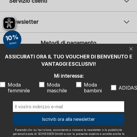
Servizio clienti
Newsletter
Il vostro indirizzo e-mail
10%
Il v
Metodi di pagamento
BUONO
Iscrizione
ASSICURATI ORA IL TUO VOUCHER DI BENVENUTO E
Mi interessa:
VANTAGGI ESCLUSIVI!
Moda femminile
Moda maschile
Moda bambini
ADIDAS
Mi interessa:
Moda
Moda
Moda
Facendo clic su Iscrizione, acconsento a ricevere la newsletter o la
ADIDA
femminile
maschile
bambini
pubblicità personalizzata di SCHIESSER GmbH e con la presente
osservo e accetto anche le indicazioni e le note esplicative riportate
nell'
informativa sulla privacy
, in particolare le informazioni alla voce
"Newsletter". Posso revocare questo consenso in qualsiasi momento
con effetto futuro.
Spediamo con
Iscriviti ora alla newsletter
Facendo clic su Iscrizione, acconsento a ricevere la newsletter o la pubblicità
personalizzata di SCHIESSER GmbH e con la presente osservo e accetto anche le