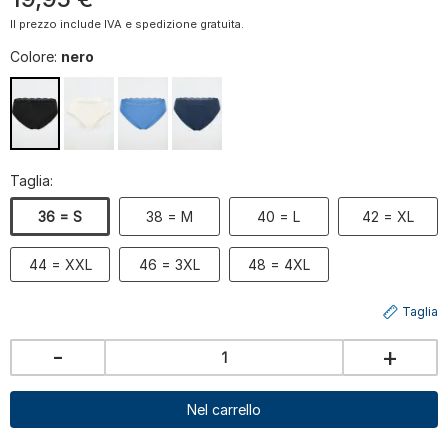
Il prezzo include IVA e spedizione gratuita.
Colore:
nero
Taglia:
36 = S
38 = M
40 = L
42 = XL
44 = XXL
46 = 3XL
48 = 4XL
Taglia
-
+
Nel carrello