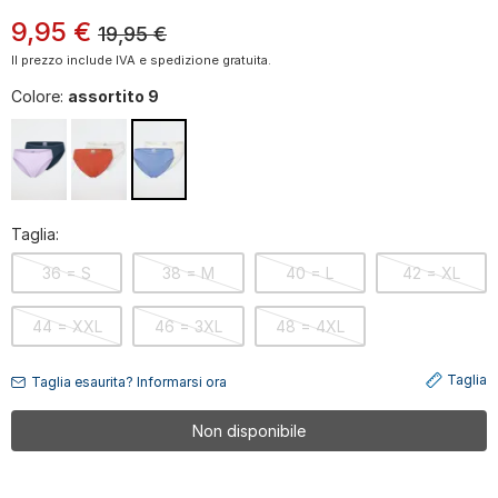
9
,
95
€
19,95
€
Il prezzo include IVA e spedizione gratuita.
Colore:
assortito 9
Taglia:
36 = S
38 = M
40 = L
42 = XL
44 = XXL
46 = 3XL
48 = 4XL
Taglia
Taglia esaurita? Informarsi ora
Non disponibile