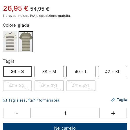
26
,
95
€
54,95
€
Il prezzo include IVA e spedizione gratuita.
Colore:
giada
Taglia:
36 = S
38 = M
40 = L
42 = XL
44 = XXL
46 = 3XL
48 = 4XL
Taglia
Taglia esaurita? Informarsi ora
-
+
Nel carrello