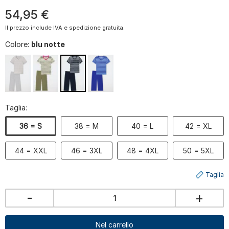
54
,
95
€
Il prezzo include IVA e spedizione gratuita.
Colore:
blu notte
Taglia:
36 = S
38 = M
40 = L
42 = XL
44 = XXL
46 = 3XL
48 = 4XL
50 = 5XL
Taglia
-
+
Nel carrello