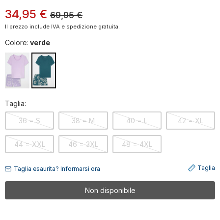
34
,
95
€
69,95
€
Il prezzo include IVA e spedizione gratuita.
Colore:
verde
Taglia:
36 = S
38 = M
40 = L
42 = XL
44 = XXL
46 = 3XL
48 = 4XL
Taglia
Taglia esaurita? Informarsi ora
Non disponibile