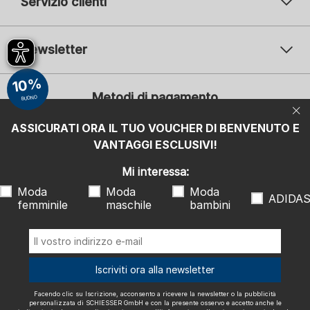
Servizio clienti
Newsletter
Il vostro indirizzo e-mail
10%
Il v
Metodi di pagamento
BUONO
Iscrizione
ASSICURATI ORA IL TUO VOUCHER DI BENVENUTO E
Mi interessa:
VANTAGGI ESCLUSIVI!
Moda femminile
Moda maschile
Moda bambini
ADIDAS
Mi interessa:
Moda
Moda
Moda
Facendo clic su Iscrizione, acconsento a ricevere la newsletter o la
ADIDA
femminile
maschile
bambini
pubblicità personalizzata di SCHIESSER GmbH e con la presente
osservo e accetto anche le indicazioni e le note esplicative riportate
nell'
informativa sulla privacy
, in particolare le informazioni alla voce
"Newsletter". Posso revocare questo consenso in qualsiasi momento
con effetto futuro.
Spediamo con
Iscriviti ora alla newsletter
Facendo clic su Iscrizione, acconsento a ricevere la newsletter o la pubblicità
personalizzata di SCHIESSER GmbH e con la presente osservo e accetto anche le