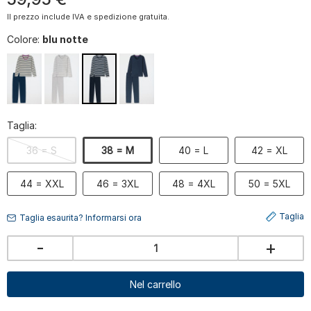
Il prezzo include IVA e spedizione gratuita.
Colore:
blu notte
Taglia:
36 = S
38 = M
40 = L
42 = XL
44 = XXL
46 = 3XL
48 = 4XL
50 = 5XL
Taglia
Taglia esaurita? Informarsi ora
-
+
Nel carrello