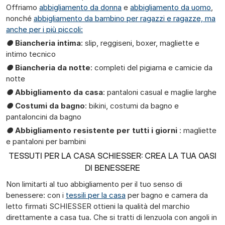
Offriamo
abbigliamento da donna
e
abbigliamento da uomo
,
nonché
abbigliamento da bambino per ragazzi e ragazze, ma
anche per i più piccoli:
●
Biancheria intima
: slip, reggiseni, boxer, magliette e
intimo tecnico
●
Biancheria da notte
: completi del pigiama e camicie da
notte
●
Abbigliamento da casa
: pantaloni casual e maglie larghe
●
Costumi da bagno
: bikini, costumi da bagno e
pantaloncini da bagno
●
Abbigliamento resistente per tutti i giorni
: magliette
e pantaloni per bambini
TESSUTI PER LA CASA SCHIESSER: CREA LA TUA OASI
DI BENESSERE
Non limitarti al tuo abbigliamento per il tuo senso di
benessere: con i
tessili per la casa
per bagno e camera da
letto firmati SCHIESSER ottieni la qualità del marchio
direttamente a casa tua. Che si tratti di lenzuola con angoli in