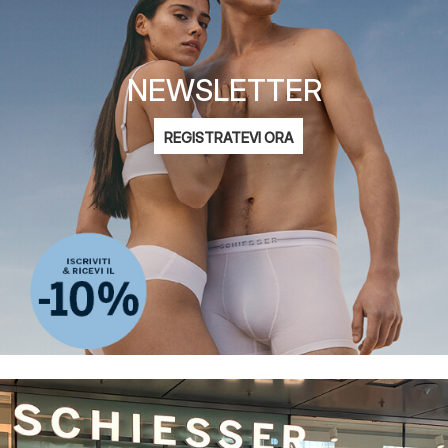
NEWSLETTER
Indirizzo
REGISTRATEVI ORA
e-
Mi interessa:
mail
Moda femminile
Moda maschile
Moda bambini
ADIDAS
informativa sulla privacy