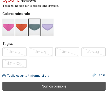
19,95
€
Il prezzo include IVA e spedizione gratuita.
Colore:
minerale
Taglia:
36 = S
38 = M
40 = L
42 = XL
44 = XXL
Taglia
Taglia esaurita? Informarsi ora
Non disponibile