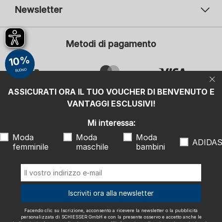
Newsletter
Il vostro indirizzo e-mail
Il v
Metodi di pagamento
Iscrizione
10%
Mi interessa:
BUONO
Moda femminile
Moda maschile
ASSICURATI ORA IL TUO VOUCHER DI BENVENUTO E
Moda bambini
ADIDAS
VANTAGGI ESCLUSIVI!
Facendo clic su Iscrizione, acconsento a ricevere la newsletter o la
Mi interessa:
pubblicità personalizzata di SCHIESSER GmbH e con la presente
osservo e accetto anche le indicazioni e le note esplicative riportate
Moda
Moda
Moda
nell'
informativa sulla privacy
, in particolare le informazioni alla voce
ADIDA
"Newsletter". Posso revocare questo consenso in qualsiasi momento
femminile
maschile
bambini
con effetto futuro.
Spediamo con
Iscriviti ora alla newsletter
Facendo clic su Iscrizione, acconsento a ricevere la newsletter o la pubblicità
personalizzata di SCHIESSER GmbH e con la presente osservo e accetto anche le