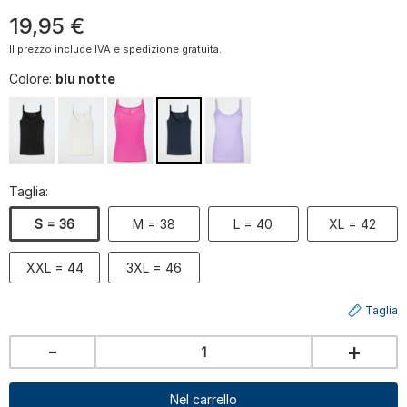
19
,
95
€
Il prezzo include IVA e spedizione gratuita.
Colore:
blu notte
Taglia:
S = 36
M = 38
L = 40
XL = 42
XXL = 44
3XL = 46
Taglia
-
+
Nel carrello