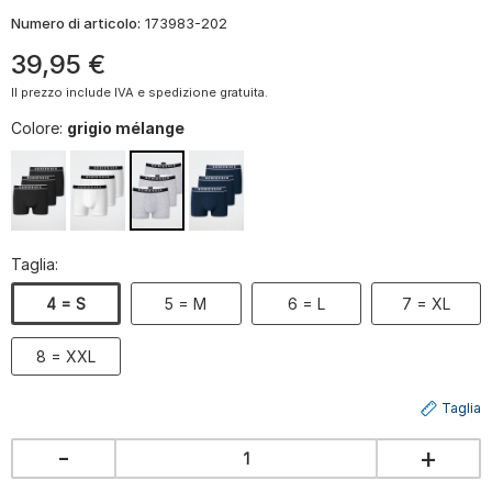
Numero di articolo:
173983-202
39
,
95
€
Il prezzo include IVA e spedizione gratuita.
Colore:
grigio mélange
Taglia:
4 = S
5 = M
6 = L
7 = XL
8 = XXL
Taglia
-
+