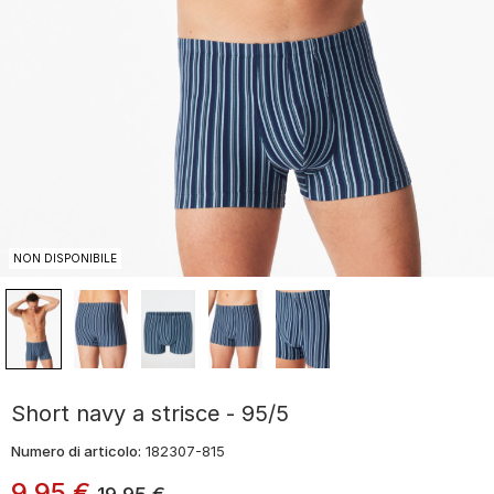
NON DISPONIBILE
Short navy a strisce - 95/5
Numero di articolo:
182307-815
9
,
95
€