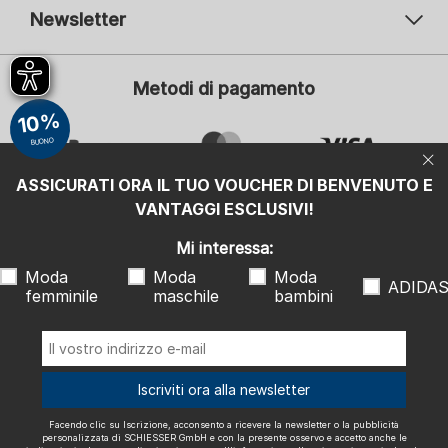
Newsletter
Il vostro indirizzo e-mail
Il v
Metodi di pagamento
Iscrizione
10%
Mi interessa:
BUONO
Moda femminile
Moda maschile
ASSICURATI ORA IL TUO VOUCHER DI BENVENUTO E
Moda bambini
ADIDAS
VANTAGGI ESCLUSIVI!
Facendo clic su Iscrizione, acconsento a ricevere la newsletter o la
Mi interessa:
pubblicità personalizzata di SCHIESSER GmbH e con la presente
osservo e accetto anche le indicazioni e le note esplicative riportate
Moda
Moda
Moda
nell'
informativa sulla privacy
, in particolare le informazioni alla voce
ADIDA
"Newsletter". Posso revocare questo consenso in qualsiasi momento
femminile
maschile
bambini
con effetto futuro.
Spediamo con
Iscriviti ora alla newsletter
Facendo clic su Iscrizione, acconsento a ricevere la newsletter o la pubblicità
personalizzata di SCHIESSER GmbH e con la presente osservo e accetto anche le