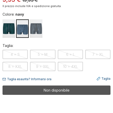
19,95
€
Il prezzo include IVA e spedizione gratuita.
Colore:
navy
Taglia:
4 = S
5 = M
6 = L
7 = XL
8 = XXL
9 = 3XL
10 = 4XL
Taglia
Taglia esaurita? Informarsi ora
Non disponibile