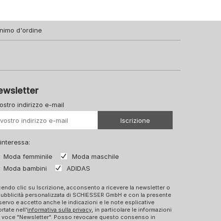
nimo d'ordine
ewsletter
vostro indirizzo e-mail
Il vostro Url
Iscrizione
 interessa:
Moda femminile
Moda maschile
Moda bambini
ADIDAS
endo clic su Iscrizione, acconsento a ricevere la newsletter o
pubblicità personalizzata di SCHIESSER GmbH e con la presente
ervo e accetto anche le indicazioni e le note esplicative
ortate nell'
informativa sulla privacy
, in particolare le informazioni
a voce "Newsletter". Posso revocare questo consenso in