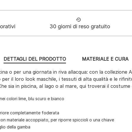
orativi
30 giorni di reso gratuito
DETTAGLI DEL PRODOTTO
MATERIALE E CURA
cina o per una giornata in riva allacqua: con la collezion
 il loro look maschile, i tessuti di alta qualità e le rifin
e sia in piscina, al lago o al mare, qui troverai il costum
i colori lime, blu scuro e bianco
teriore completamente foderata
on materiale accoppiato, per riporre spiccioli o una chiave
glio della gamba