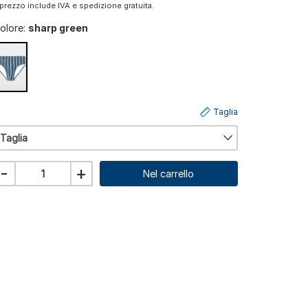
l prezzo include IVA e spedizione gratuita.
olore:
sharp green
Taglia
Taglia
-
+
Nel carrello