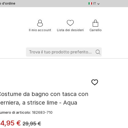
 d'ordine
IT
IT
DE
EN
NL
BE
FR
Il mio account
Lista dei desideri
Carrello
Costume da bagno con tasca con
erniera, a strisce lime - Aqua
umero di articolo:
182683-710
14
,
95
€
29,95
€