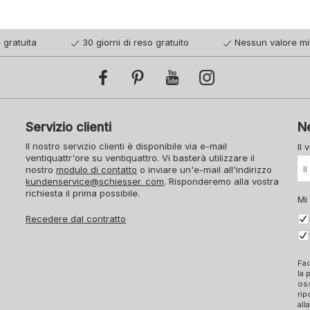
 gratuita
30 giorni di reso gratuito
Nessun valore mi
Servizio clienti
N
Il nostro servizio clienti è disponibile via e-mail
Il 
ventiquattr'ore su ventiquattro. Vi basterà utilizzare il
nostro
modulo di contatto
o inviare un'e-mail all'indirizzo
kundenservice@schiesser. com
. Risponderemo alla vostra
richiesta il prima possibile.
Mi
Recedere dal contratto
Fac
la 
oss
rip
all