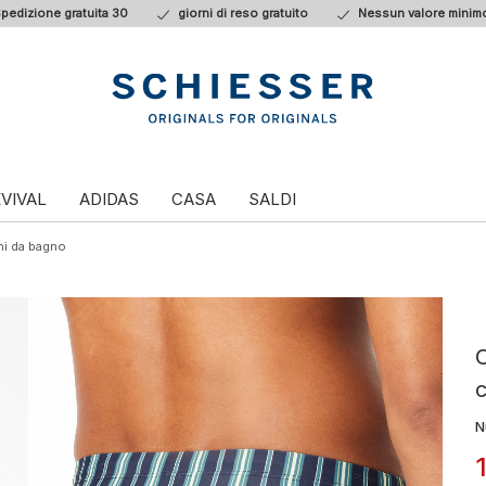
pedizione gratuita 30
giorni di reso gratuito
Nessun valore minimo
VIVAL
ADIDAS
CASA
SALDI
ni da bagno
c
N