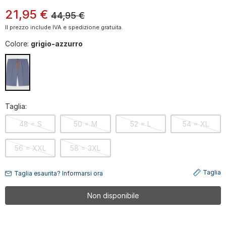
21
,
95
€
44,95
€
Il prezzo include IVA e spedizione gratuita.
Colore:
grigio-azzurro
Taglia:
48 = S
50 = M
52 = L
54 = XL
56 = XXL
58 = 3XL
Taglia
Taglia esaurita? Informarsi ora
Non disponibile