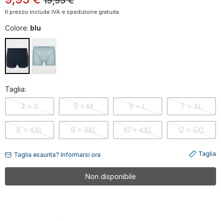
19,95
€
Il prezzo include IVA e spedizione gratuita.
Colore:
blu
Taglia:
4 = S
5 = M
6 = L
7 = XL
8 = XXL
9 = 3XL
10 = 4XL
12 = 5XL
Taglia
Taglia esaurita? Informarsi ora
Non disponibile