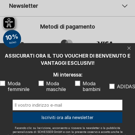
Newsletter
Il vostro indirizzo e-mail
Il v
Metodi di pagamento
Iscrizione
10%
Mi interessa:
BUONO
Moda femminile
Moda maschile
ASSICURATI ORA IL TUO VOUCHER DI BENVENUTO E
Moda bambini
ADIDAS
VANTAGGI ESCLUSIVI!
Facendo clic su Iscrizione, acconsento a ricevere la newsletter o la
Mi interessa:
pubblicità personalizzata di SCHIESSER GmbH e con la presente
osservo e accetto anche le indicazioni e le note esplicative riportate
Moda
Moda
Moda
nell'
informativa sulla privacy
, in particolare le informazioni alla voce
ADIDA
"Newsletter". Posso revocare questo consenso in qualsiasi momento
femminile
maschile
bambini
con effetto futuro.
Spediamo con
Iscriviti ora alla newsletter
Facendo clic su Iscrizione, acconsento a ricevere la newsletter o la pubblicità
personalizzata di SCHIESSER GmbH e con la presente osservo e accetto anche le