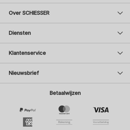
Over SCHIESSER
Diensten
Klantenservice
Nieuwsbrief
Uw e-mailadres
Uw 
Betaalwijzen
Aanmelden
Ik ben geïnteresseerd in:
Damesmode
Herenmode
Kindermode
ADIDAS