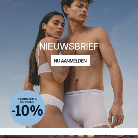
NIEUWSBRIEF
E-
NU AANMELDEN
mailadres
Ik ben geïnteresseerd in:
Damesmode
Herenmode
Kindermode
ADIDAS
Privacy Policy