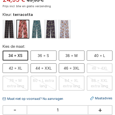
49,95
€
Prijs incl. btw en gratis verzending.
Kleur:
terracotta
Kies de maat:
34 = XS
36 = S
38 = M
40 = L
42 = XL
44 = XXL
46 = 3XL
48 = 4XL
76 = M
80 = L extra
84 = XL
88 = XXL
extra lang
lang
extra lang
extra lang
Maatadvies
Maat niet op voorraad? Nu aanvragen
-
+