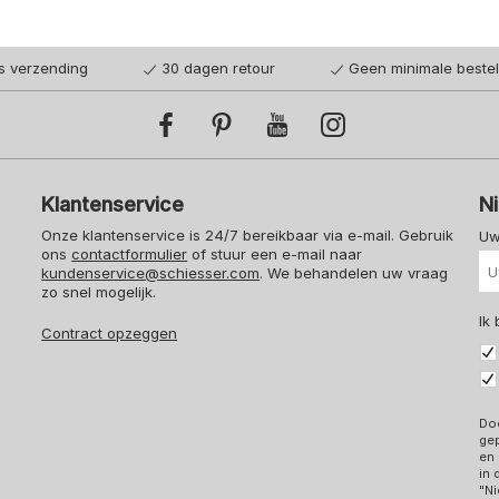
is verzending
30 dagen retour
Geen minimale beste
Klantenservice
N
Onze klantenservice is 24/7 bereikbaar via e-mail. Gebruik
Uw
ons
contactformulier
of stuur een e-mail naar
kundenservice@schiesser.com
. We behandelen uw vraag
zo snel mogelijk.
Ik
Contract opzeggen
Doo
ge
en 
in
"Ni