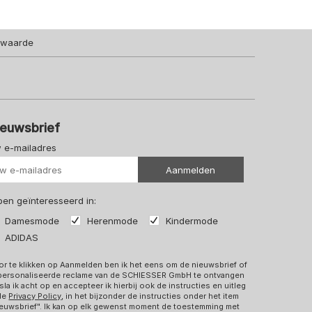
lwaarde
ieuwsbrief
 e-mailadres
Uw url
Aanmelden
 ben geïnteresseerd in:
Damesmode
Herenmode
Kindermode
ADIDAS
r te klikken op Aanmelden ben ik het eens om de nieuwsbrief of
personaliseerde reclame van de SCHIESSER GmbH te ontvangen
sla ik acht op en accepteer ik hierbij ook de instructies en uitleg
 de
Privacy Policy
, in het bijzonder de instructies onder het item
euwsbrief". Ik kan op elk gewenst moment de toestemming met