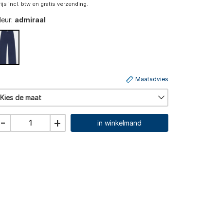
rijs incl. btw en gratis verzending.
leur:
admiraal
Maatadvies
Kies de maat
-
+
in winkelmand