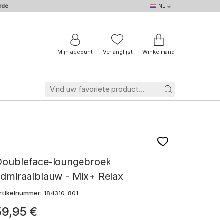
rde
NL
NL
DE
EN
IT
BE
FR
Mijn account
Verlanglijst
Winkelmand
Doubleface-loungebroek
dmiraalblauw - Mix+ Relax
rtikelnummer:
184310-801
59
,
95
€