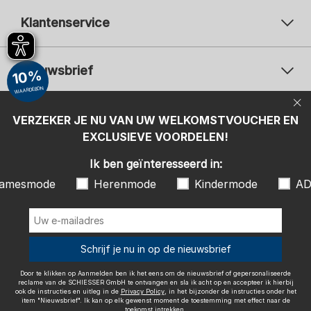
Klantenservice
Nieuwsbrief
10%
WAARDEBON
Uw e-mailadres
Uw 
Betaalwijzen
VERZEKER JE NU VAN UW WELKOMSTVOUCHER EN
Aanmelden
EXCLUSIEVE VOORDELEN!
Ik ben geïnteresseerd in:
Ik ben geïnteresseerd in:
Damesmode
Herenmode
Kindermode
amesmode
Herenmode
Kindermode
AD
ADIDAS
Door te klikken op Aanmelden ben ik het eens om de nieuwsbrief of
gepersonaliseerde reclame van de SCHIESSER GmbH te ontvangen en
sla ik acht op en accepteer ik hierbij ook de instructies en uitleg in de
Wij bezorgen met
Schrijf je nu in op de nieuwsbrief
Privacy Policy
, in het bijzonder de instructies onder het item
"Nieuwsbrief". Ik kan op elk gewenst moment de toestemming met
effect naar de toekomst intrekken.
Door te klikken op Aanmelden ben ik het eens om de nieuwsbrief of gepersonaliseerde
reclame van de SCHIESSER GmbH te ontvangen en sla ik acht op en accepteer ik hierbij
ook de instructies en uitleg in de
Privacy Policy
, in het bijzonder de instructies onder het
item "Nieuwsbrief". Ik kan op elk gewenst moment de toestemming met effect naar de
toekomst intrekken.