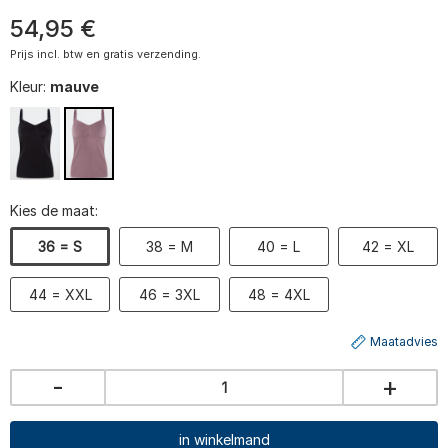
54
,
95
€
Prijs incl. btw en gratis verzending.
Kleur:
mauve
Kies de maat:
36 = S
38 = M
40 = L
42 = XL
44 = XXL
46 = 3XL
48 = 4XL
Maatadvies
-
+
in winkelmand