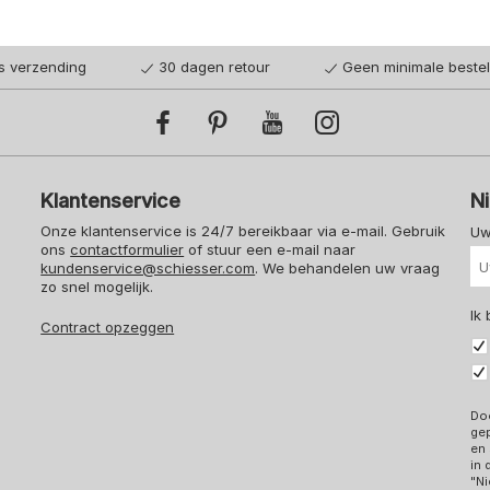
is verzending
30 dagen retour
Geen minimale beste
Klantenservice
N
Onze klantenservice is 24/7 bereikbaar via e-mail. Gebruik
Uw
ons
contactformulier
of stuur een e-mail naar
kundenservice@schiesser.com
. We behandelen uw vraag
zo snel mogelijk.
Ik
Contract opzeggen
Doo
ge
en 
in
"Ni