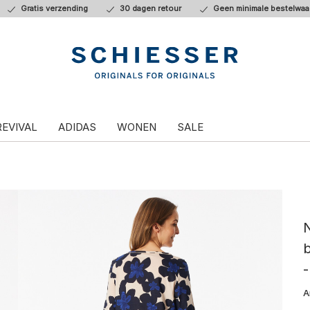
Gratis verzending
30 dagen retour
Geen minimale bestelwaa
REVIVAL
ADIDAS
WONEN
SALE
b
A