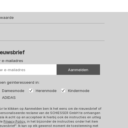
lwaarde
ieuwsbrief
 e-mailadres
Uw url
Aanmelden
 ben geïnteresseerd in:
Damesmode
Herenmode
Kindermode
ADIDAS
r te klikken op Aanmelden ben ik het eens om de nieuwsbrief of
personaliseerde reclame van de SCHIESSER GmbH te ontvangen
sla ik acht op en accepteer ik hierbij ook de instructies en uitleg
 de
Privacy Policy
, in het bijzonder de instructies onder het item
euwsbrief". Ik kan op elk gewenst moment de toestemming met