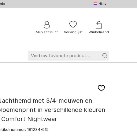
rde
NL
NL
DE
EN
IT
BE
FR
Mijn account
Verlanglijst
Winkelmand
Nachthemd met 3/4-mouwen en
loemenprint in verschillende kleuren
- Comfort Nightwear
rtikelnummer:
181234-915