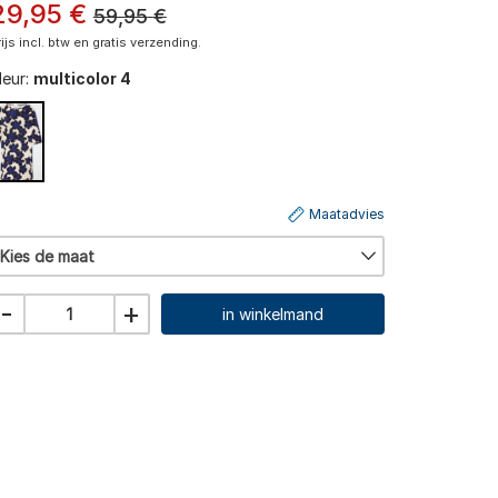
29
,
95
€
59,95
€
rijs incl. btw en gratis verzending.
leur:
multicolor 4
Maatadvies
Kies de maat
-
+
in winkelmand