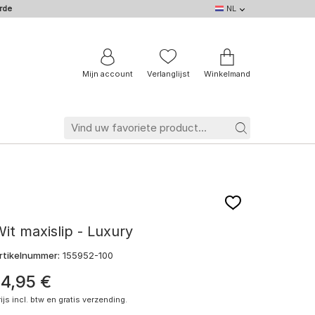
rde
NL
NL
DE
EN
IT
BE
FR
Mijn account
Verlanglijst
Winkelmand
it maxislip - Luxury
rtikelnummer:
155952-100
14
,
95
€
rijs incl. btw en gratis verzending.