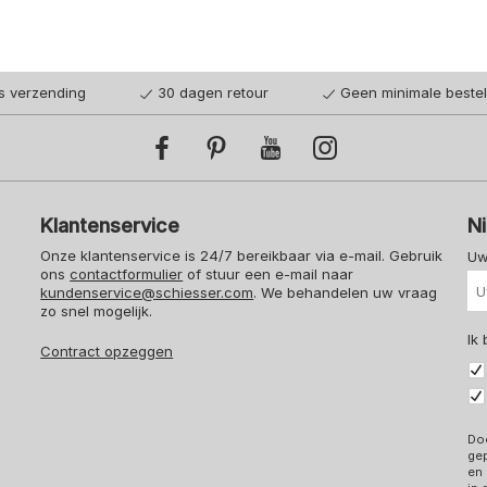
is verzending
30 dagen retour
Geen minimale beste
Klantenservice
N
Onze klantenservice is 24/7 bereikbaar via e-mail. Gebruik
Uw
ons
contactformulier
of stuur een e-mail naar
kundenservice@schiesser.com
. We behandelen uw vraag
zo snel mogelijk.
Ik
Contract opzeggen
Doo
ge
en 