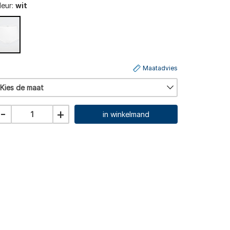
leur:
wit
Maatadvies
Kies de maat
-
+
in winkelmand