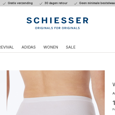
Gratis verzending
30 dagen retour
Geen minimale bestelwaa
REVIVAL
ADIDAS
WONEN
SALE
W
A
P