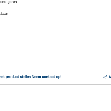
rend garen
staan
het product stellen Neem contact op!
A