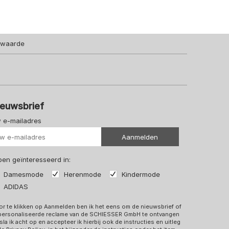
lwaarde
ieuwsbrief
 e-mailadres
Uw url
Aanmelden
 ben geïnteresseerd in:
Damesmode
Herenmode
Kindermode
ADIDAS
r te klikken op Aanmelden ben ik het eens om de nieuwsbrief of
personaliseerde reclame van de SCHIESSER GmbH te ontvangen
sla ik acht op en accepteer ik hierbij ook de instructies en uitleg