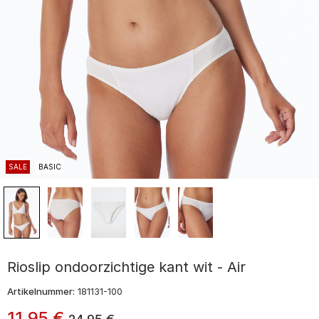
SALE
BASIC
Rioslip ondoorzichtige kant wit - Air
Artikelnummer:
181131-100
11
,
95
€