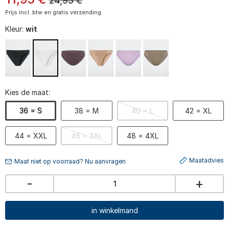
24,95
€
Prijs incl. btw en gratis verzending.
Kleur:
wit
Kies de maat:
36 = S
38 = M
40 = L
42 = XL
44 = XXL
46 = 3XL
48 = 4XL
Maatadvies
Maat niet op voorraad? Nu aanvragen
-
+
in winkelmand