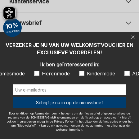
Klantenservice
Nieuwsbrief
10%
WAARDEBON
Uw e-mailadres
Uw 
Betaalwijzen
VERZEKER JE NU VAN UW WELKOMSTVOUCHER EN
Aanmelden
EXCLUSIEVE VOORDELEN!
Ik ben geïnteresseerd in:
Ik ben geïnteresseerd in:
Damesmode
Herenmode
Kindermode
amesmode
Herenmode
Kindermode
AD
ADIDAS
Door te klikken op Aanmelden ben ik het eens om de nieuwsbrief of
gepersonaliseerde reclame van de SCHIESSER GmbH te ontvangen en
sla ik acht op en accepteer ik hierbij ook de instructies en uitleg in de
Wij bezorgen met
Schrijf je nu in op de nieuwsbrief
Privacy Policy
, in het bijzonder de instructies onder het item
"Nieuwsbrief". Ik kan op elk gewenst moment de toestemming met
effect naar de toekomst intrekken.
Door te klikken op Aanmelden ben ik het eens om de nieuwsbrief of gepersonaliseerde
reclame van de SCHIESSER GmbH te ontvangen en sla ik acht op en accepteer ik hierbij
ook de instructies en uitleg in de
Privacy Policy
, in het bijzonder de instructies onder het
item "Nieuwsbrief". Ik kan op elk gewenst moment de toestemming met effect naar de
toekomst intrekken.