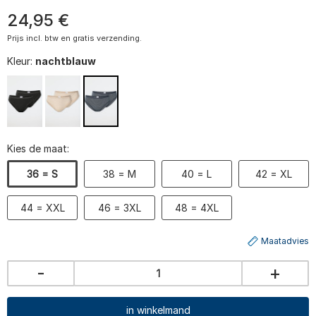
24
,
95
€
Prijs incl. btw en gratis verzending.
Kleur:
nachtblauw
Kies de maat:
36 = S
38 = M
40 = L
42 = XL
44 = XXL
46 = 3XL
48 = 4XL
Maatadvies
-
+
in winkelmand