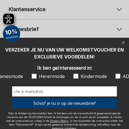
Klantenservice
Nieuwsbrief
10%
WAARDEBON
Uw e-mailadres
Uw 
Betaalwijzen
VERZEKER JE NU VAN UW WELKOMSTVOUCHER EN
Aanmelden
EXCLUSIEVE VOORDELEN!
Ik ben geïnteresseerd in:
Ik ben geïnteresseerd in:
Damesmode
Herenmode
Kindermode
amesmode
Herenmode
Kindermode
AD
ADIDAS
Door te klikken op Aanmelden ben ik het eens om de nieuwsbrief of
gepersonaliseerde reclame van de SCHIESSER GmbH te ontvangen en
sla ik acht op en accepteer ik hierbij ook de instructies en uitleg in de
Wij bezorgen met
Schrijf je nu in op de nieuwsbrief
Privacy Policy
, in het bijzonder de instructies onder het item
"Nieuwsbrief". Ik kan op elk gewenst moment de toestemming met
effect naar de toekomst intrekken.
Door te klikken op Aanmelden ben ik het eens om de nieuwsbrief of gepersonaliseerde
reclame van de SCHIESSER GmbH te ontvangen en sla ik acht op en accepteer ik hierbij
ook de instructies en uitleg in de
Privacy Policy
, in het bijzonder de instructies onder het
item "Nieuwsbrief". Ik kan op elk gewenst moment de toestemming met effect naar de
toekomst intrekken.