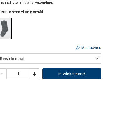
rijs incl. btw en gratis verzending.
leur:
antraciet gemêl.
Maatadvies
Kies de maat
-
+
in winkelmand