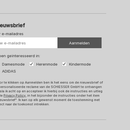
ieuwsbrief
 e-mailadres
Uw url
Aanmelden
 ben geïnteresseerd in:
Damesmode
Herenmode
Kindermode
ADIDAS
r te klikken op Aanmelden ben ik het eens om de nieuwsbrief of
personaliseerde reclame van de SCHIESSER GmbH te ontvangen
sla ik acht op en accepteer ik hierbij ook de instructies en uitleg
 de
Privacy Policy
, in het bijzonder de instructies onder het item
euwsbrief". Ik kan op elk gewenst moment de toestemming met
ect naar de toekomst intrekken.