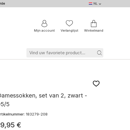
rde
NL
NL
DE
EN
IT
BE
FR
Mijn account
Verlanglijst
Winkelmand
amessokken, set van 2, zwart -
95/5
rtikelnummer:
183279-208
19
,
95
€