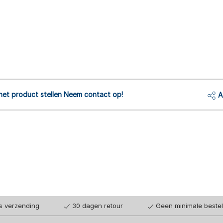
het product stellen Neem contact op!
A
is verzending
30 dagen retour
Geen minimale beste