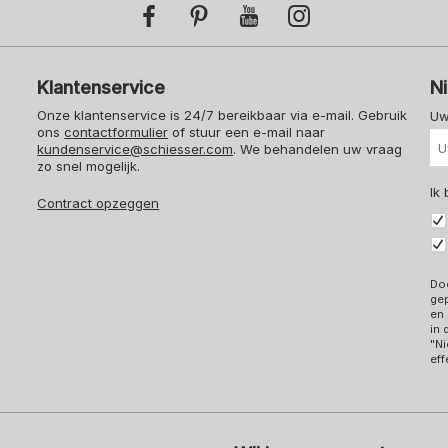
Klantenservice
N
Onze klantenservice is 24/7 bereikbaar via e-mail. Gebruik
Uw
ons
contactformulier
of stuur een e-mail naar
kundenservice@schiesser.com
. We behandelen uw vraag
zo snel mogelijk.
Ik
Contract opzeggen
Doo
ge
en 
in
"Ni
eff