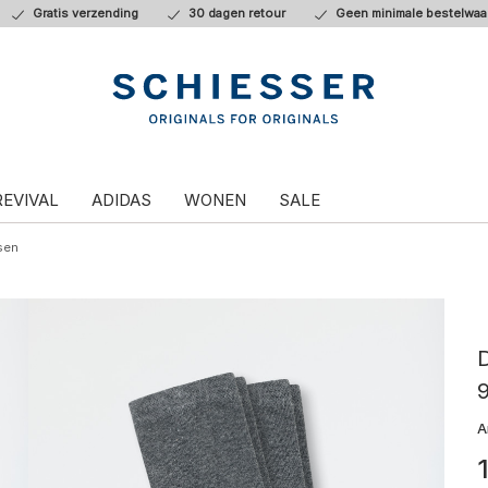
Gratis verzending
30 dagen retour
Geen minimale bestelwaa
REVIVAL
ADIDAS
WONEN
SALE
sen
D
A