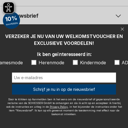
Nieuwsbrief
10%
WAARDEBON
Uw e-mailadres
Uw 
Betaalwijzen
VERZEKER JE NU VAN UW WELKOMSTVOUCHER EN
Aanmelden
EXCLUSIEVE VOORDELEN!
Ik ben geïnteresseerd in:
Ik ben geïnteresseerd in:
Damesmode
Herenmode
Kindermode
amesmode
Herenmode
Kindermode
AD
ADIDAS
Door te klikken op Aanmelden ben ik het eens om de nieuwsbrief of
gepersonaliseerde reclame van de SCHIESSER GmbH te ontvangen en
sla ik acht op en accepteer ik hierbij ook de instructies en uitleg in de
Wij bezorgen met
Schrijf je nu in op de nieuwsbrief
Privacy Policy
, in het bijzonder de instructies onder het item
"Nieuwsbrief". Ik kan op elk gewenst moment de toestemming met
effect naar de toekomst intrekken.
Door te klikken op Aanmelden ben ik het eens om de nieuwsbrief of gepersonaliseerde
reclame van de SCHIESSER GmbH te ontvangen en sla ik acht op en accepteer ik hierbij
ook de instructies en uitleg in de
Privacy Policy
, in het bijzonder de instructies onder het
item "Nieuwsbrief". Ik kan op elk gewenst moment de toestemming met effect naar de
toekomst intrekken.
Colofon
Algemene voorwaarden
Herroepingsrecht