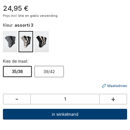
24
,
95
€
Prijs incl. btw en gratis verzending.
Kleur:
assorti 3
Kies de maat:
35/38
39/42
Maatadvies
-
+
in winkelmand