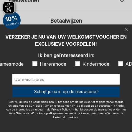
Nieuwsbrief
Uw e-mailadres
Uw 
10%
Betaalwijzen
Aanmelden
WAARDEBON
Ik ben geïnteresseerd in:
VERZEKER JE NU VAN UW WELKOMSTVOUCHER EN
EXCLUSIEVE VOORDELEN!
Damesmode
Herenmode
Kindermode
ADIDAS
Ik ben geïnteresseerd in:
Door te klikken op Aanmelden ben ik het eens om de nieuwsbrief of
amesmode
Herenmode
Kindermode
AD
gepersonaliseerde reclame van de SCHIESSER GmbH te ontvangen en
sla ik acht op en accepteer ik hierbij ook de instructies en uitleg in de
Wij bezorgen met
Privacy Policy
, in het bijzonder de instructies onder het item
"Nieuwsbrief". Ik kan op elk gewenst moment de toestemming met
effect naar de toekomst intrekken.
Schrijf je nu in op de nieuwsbrief
Door te klikken op Aanmelden ben ik het eens om de nieuwsbrief of gepersonaliseerde
reclame van de SCHIESSER GmbH te ontvangen en sla ik acht op en accepteer ik hierbij
ook de instructies en uitleg in de
Privacy Policy
, in het bijzonder de instructies onder het
item "Nieuwsbrief". Ik kan op elk gewenst moment de toestemming met effect naar de
Colofon
Algemene voorwaarden
Herroepingsrecht
toekomst intrekken.
Gegevensbescherming / Privacybeleid
Accessibility
© SCHIESSER 2026.