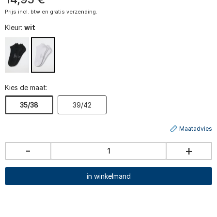
Prijs incl. btw en gratis verzending.
Kleur:
wit
Kies de maat:
35/38
39/42
Maatadvies
-
+
in winkelmand