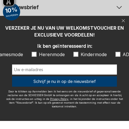
Nieuwsbrief
10%
WAARDEBON
Uw e-mailadres
Uw 
Betaalwijzen
VERZEKER JE NU VAN UW WELKOMSTVOUCHER EN
Aanmelden
EXCLUSIEVE VOORDELEN!
Ik ben geïnteresseerd in:
Ik ben geïnteresseerd in:
Damesmode
Herenmode
Kindermode
amesmode
Herenmode
Kindermode
AD
ADIDAS
Door te klikken op Aanmelden ben ik het eens om de nieuwsbrief of
gepersonaliseerde reclame van de SCHIESSER GmbH te ontvangen en
sla ik acht op en accepteer ik hierbij ook de instructies en uitleg in de
Wij bezorgen met
Schrijf je nu in op de nieuwsbrief
Privacy Policy
, in het bijzonder de instructies onder het item
"Nieuwsbrief". Ik kan op elk gewenst moment de toestemming met
effect naar de toekomst intrekken.
Door te klikken op Aanmelden ben ik het eens om de nieuwsbrief of gepersonaliseerde
reclame van de SCHIESSER GmbH te ontvangen en sla ik acht op en accepteer ik hierbij
ook de instructies en uitleg in de
Privacy Policy
, in het bijzonder de instructies onder het
item "Nieuwsbrief". Ik kan op elk gewenst moment de toestemming met effect naar de
toekomst intrekken.
Colofon
Algemene voorwaarden
Herroepingsrecht
Gegevensbescherming / Privacybeleid
Accessibility