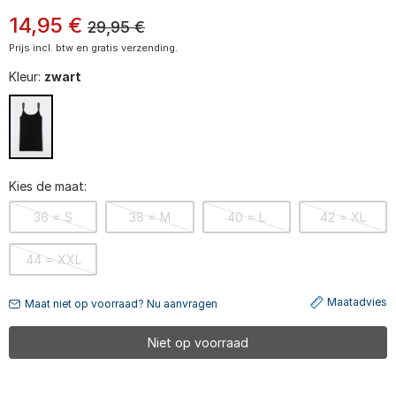
14
,
95
€
29,95
€
Prijs incl. btw en gratis verzending.
Kleur:
zwart
Kies de maat:
36 = S
38 = M
40 = L
42 = XL
44 = XXL
Maatadvies
Maat niet op voorraad? Nu aanvragen
Niet op voorraad