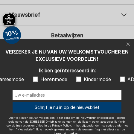
Nieuwsbrief
Uw e-mailadres
Uw 
10%
Betaalwijzen
Aanmelden
WAARDEBON
Ik ben geïnteresseerd in:
VERZEKER JE NU VAN UW WELKOMSTVOUCHER EN
EXCLUSIEVE VOORDELEN!
Damesmode
Herenmode
Kindermode
ADIDAS
Ik ben geïnteresseerd in:
Door te klikken op Aanmelden ben ik het eens om de nieuwsbrief of
amesmode
Herenmode
Kindermode
AD
gepersonaliseerde reclame van de SCHIESSER GmbH te ontvangen en
sla ik acht op en accepteer ik hierbij ook de instructies en uitleg in de
Wij bezorgen met
Privacy Policy
, in het bijzonder de instructies onder het item
"Nieuwsbrief". Ik kan op elk gewenst moment de toestemming met
effect naar de toekomst intrekken.
Schrijf je nu in op de nieuwsbrief
Door te klikken op Aanmelden ben ik het eens om de nieuwsbrief of gepersonaliseerde
reclame van de SCHIESSER GmbH te ontvangen en sla ik acht op en accepteer ik hierbij
ook de instructies en uitleg in de
Privacy Policy
, in het bijzonder de instructies onder het
item "Nieuwsbrief". Ik kan op elk gewenst moment de toestemming met effect naar de
Colofon
Algemene voorwaarden
Herroepingsrecht
toekomst intrekken.