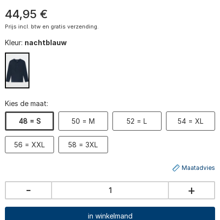
44
,
95
€
Prijs incl. btw en gratis verzending.
Kleur:
nachtblauw
Kies de maat:
48 = S
50 = M
52 = L
54 = XL
56 = XXL
58 = 3XL
Maatadvies
-
+
in winkelmand