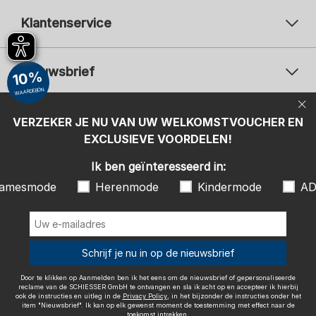
Klantenservice
Nieuwsbrief
10%
WAARDEBON
Uw e-mailadres
Uw 
Betaalwijzen
VERZEKER JE NU VAN UW WELKOMSTVOUCHER EN
Aanmelden
EXCLUSIEVE VOORDELEN!
Ik ben geïnteresseerd in:
Ik ben geïnteresseerd in:
Damesmode
Herenmode
Kindermode
amesmode
Herenmode
Kindermode
AD
ADIDAS
Door te klikken op Aanmelden ben ik het eens om de nieuwsbrief of
gepersonaliseerde reclame van de SCHIESSER GmbH te ontvangen en
sla ik acht op en accepteer ik hierbij ook de instructies en uitleg in de
Wij bezorgen met
Schrijf je nu in op de nieuwsbrief
Privacy Policy
, in het bijzonder de instructies onder het item
"Nieuwsbrief". Ik kan op elk gewenst moment de toestemming met
effect naar de toekomst intrekken.
Door te klikken op Aanmelden ben ik het eens om de nieuwsbrief of gepersonaliseerde
reclame van de SCHIESSER GmbH te ontvangen en sla ik acht op en accepteer ik hierbij
ook de instructies en uitleg in de
Privacy Policy
, in het bijzonder de instructies onder het
item "Nieuwsbrief". Ik kan op elk gewenst moment de toestemming met effect naar de
toekomst intrekken.