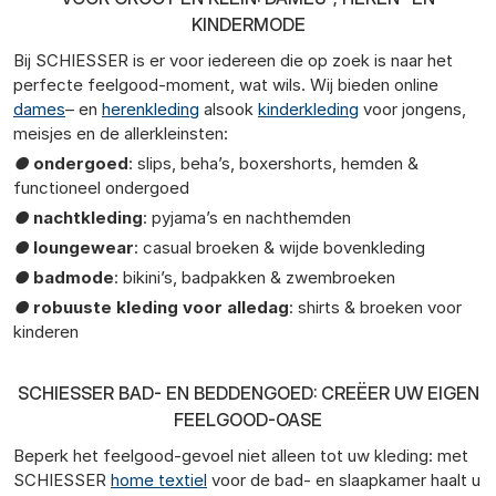
KINDERMODE
Bij SCHIESSER is er voor iedereen die op zoek is naar het
perfecte feelgood-moment, wat wils. Wij bieden online
dames
– en
herenkleding
alsook
kinderkleding
voor jongens,
meisjes en de allerkleinsten:
●
ondergoed
: slips, beha’s, boxershorts, hemden &
functioneel ondergoed
●
nachtkleding
: pyjama’s en nachthemden
●
loungewear
: casual broeken & wijde bovenkleding
●
badmode
: bikini’s, badpakken & zwembroeken
●
robuuste kleding voor alledag
: shirts & broeken voor
kinderen
SCHIESSER BAD- EN BEDDENGOED: CREËER UW EIGEN
FEELGOOD-OASE
Beperk het feelgood-gevoel niet alleen tot uw kleding: met
SCHIESSER
home textiel
voor de bad- en slaapkamer haalt u