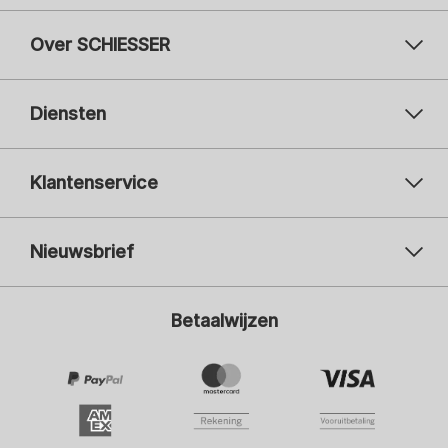
Over SCHIESSER
Diensten
Klantenservice
Nieuwsbrief
Uw e-mailadres
Uw 
Betaalwijzen
Aanmelden
Ik ben geïnteresseerd in:
Damesmode
Herenmode
Kindermode
ADIDAS