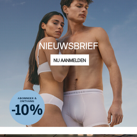
NIEUWSBRIEF
E-
NU AANMELDEN
mailadres
Ik ben geïnteresseerd in:
Damesmode
Herenmode
Kindermode
ADIDAS
Privacy Policy