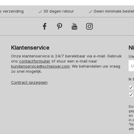
is verzending
30 dagen retour
Geen minimale beste
Klantenservice
N
Onze klantenservice is 24/7 bereikbaar via e-mail. Gebruik
Uw
ons
contactformulier
of stuur een e-mail naar
kundenservice@schiesser.com
. We behandelen uw vraag
zo snel mogelijk.
Ik
Contract opzeggen
Doo
ge
en 
in
"Ni
eff