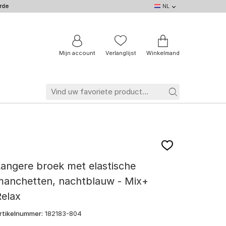
rde
NL
NL
DE
EN
IT
BE
FR
Mijn account
Verlanglijst
Winkelmand
angere broek met elastische
manchetten, nachtblauw - Mix+
elax
rtikelnummer:
182183-804