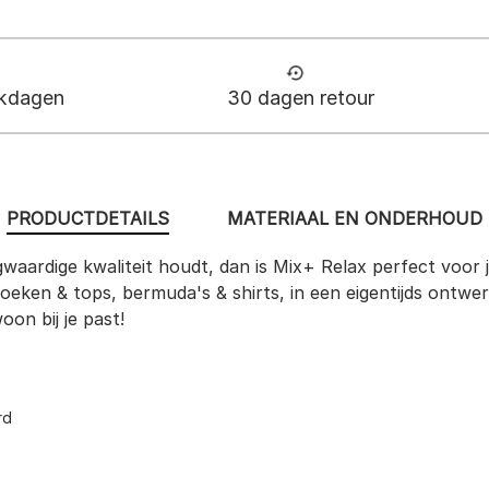
rkdagen
30 dagen retour
PRODUCTDETAILS
MATERIAAL EN ONDERHOUD
gwaardige kwaliteit houdt, dan is Mix+ Relax perfect voor j
ken & tops, bermuda's & shirts, in een eigentijds ontwerp,
on bij je past!
rd