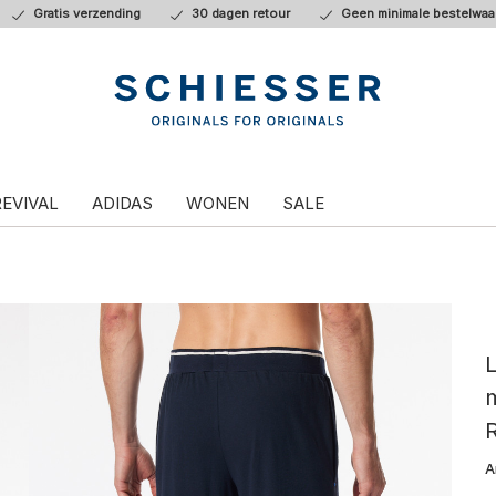
Gratis verzending
30 dagen retour
Geen minimale bestelwaa
REVIVAL
ADIDAS
WONEN
SALE
L
R
A