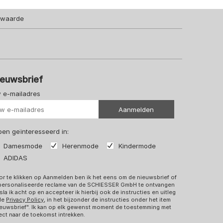
lwaarde
ieuwsbrief
 e-mailadres
Uw url
Aanmelden
 ben geïnteresseerd in:
Damesmode
Herenmode
Kindermode
ADIDAS
r te klikken op Aanmelden ben ik het eens om de nieuwsbrief of
personaliseerde reclame van de SCHIESSER GmbH te ontvangen
sla ik acht op en accepteer ik hierbij ook de instructies en uitleg
 de
Privacy Policy
, in het bijzonder de instructies onder het item
euwsbrief". Ik kan op elk gewenst moment de toestemming met
ect naar de toekomst intrekken.