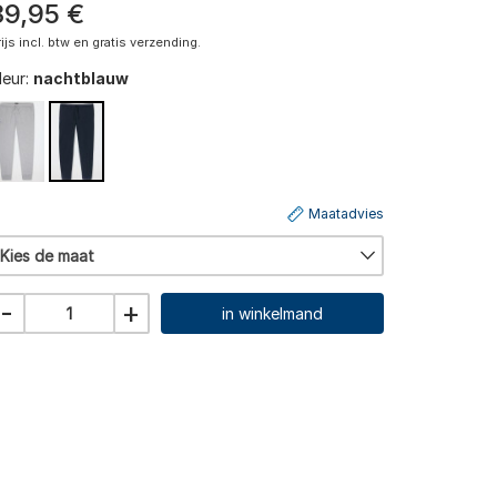
39
,
95
€
rijs incl. btw en gratis verzending.
leur:
nachtblauw
Maatadvies
Kies de maat
-
+
in winkelmand