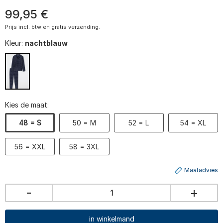
99
,
95
€
Prijs incl. btw en gratis verzending.
Kleur:
nachtblauw
Kies de maat:
48 = S
50 = M
52 = L
54 = XL
56 = XXL
58 = 3XL
Maatadvies
-
+
in winkelmand