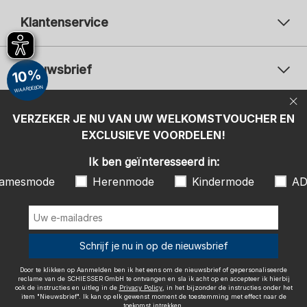
Klantenservice
Nieuwsbrief
10%
WAARDEBON
Uw e-mailadres
Uw 
Betaalwijzen
VERZEKER JE NU VAN UW WELKOMSTVOUCHER EN
Aanmelden
EXCLUSIEVE VOORDELEN!
Ik ben geïnteresseerd in:
Ik ben geïnteresseerd in:
Damesmode
Herenmode
Kindermode
amesmode
Herenmode
Kindermode
AD
ADIDAS
Door te klikken op Aanmelden ben ik het eens om de nieuwsbrief of
gepersonaliseerde reclame van de SCHIESSER GmbH te ontvangen en
sla ik acht op en accepteer ik hierbij ook de instructies en uitleg in de
Wij bezorgen met
Schrijf je nu in op de nieuwsbrief
Privacy Policy
, in het bijzonder de instructies onder het item
"Nieuwsbrief". Ik kan op elk gewenst moment de toestemming met
effect naar de toekomst intrekken.
Door te klikken op Aanmelden ben ik het eens om de nieuwsbrief of gepersonaliseerde
reclame van de SCHIESSER GmbH te ontvangen en sla ik acht op en accepteer ik hierbij
ook de instructies en uitleg in de
Privacy Policy
, in het bijzonder de instructies onder het
item "Nieuwsbrief". Ik kan op elk gewenst moment de toestemming met effect naar de
toekomst intrekken.