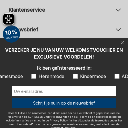
Klantenservice
Nieuwsbrief
10%
WAARDEBON
Uw e-mailadres
Uw 
Betaalwijzen
VERZEKER JE NU VAN UW WELKOMSTVOUCHER EN
Aanmelden
EXCLUSIEVE VOORDELEN!
Ik ben geïnteresseerd in:
Ik ben geïnteresseerd in:
Damesmode
Herenmode
Kindermode
amesmode
Herenmode
Kindermode
AD
ADIDAS
Door te klikken op Aanmelden ben ik het eens om de nieuwsbrief of
gepersonaliseerde reclame van de SCHIESSER GmbH te ontvangen en
sla ik acht op en accepteer ik hierbij ook de instructies en uitleg in de
Wij bezorgen met
Schrijf je nu in op de nieuwsbrief
Privacy Policy
, in het bijzonder de instructies onder het item
"Nieuwsbrief". Ik kan op elk gewenst moment de toestemming met
effect naar de toekomst intrekken.
Door te klikken op Aanmelden ben ik het eens om de nieuwsbrief of gepersonaliseerde
reclame van de SCHIESSER GmbH te ontvangen en sla ik acht op en accepteer ik hierbij
ook de instructies en uitleg in de
Privacy Policy
, in het bijzonder de instructies onder het
item "Nieuwsbrief". Ik kan op elk gewenst moment de toestemming met effect naar de
toekomst intrekken.