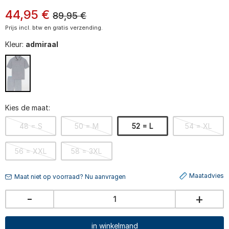
44
,
95
€
89,95
€
Prijs incl. btw en gratis verzending.
Kleur:
admiraal
Kies de maat:
48 = S
50 = M
52 = L
54 = XL
56 = XXL
58 = 3XL
Maatadvies
Maat niet op voorraad? Nu aanvragen
-
+
in winkelmand