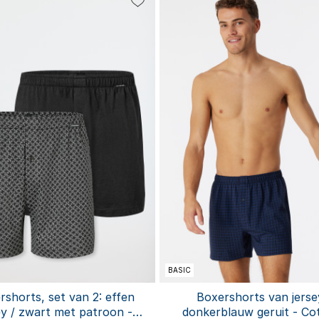
S
M
L
XL
5XL
6XL
XXL
BASIC
rshorts, set van 2: effen
Boxershorts van jerse
ey / zwart met patroon -
donkerblauw geruit - Co