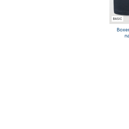
BASIC
Boxer
n
S