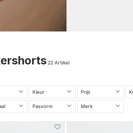
ershorts
22
Artikel
Kleur
Prijs
K
aal
Pasvorm
Merk