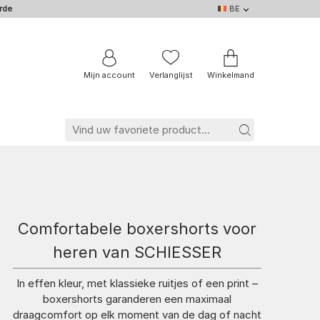
rde
BE
BE
DE
EN
IT
NL
FR
Mijn account
Verlanglijst
Winkelmand
Comfortabele boxershorts voor
heren van SCHIESSER
In effen kleur, met klassieke ruitjes of een print –
boxershorts garanderen een maximaal
draagcomfort op elk moment van de dag of nacht