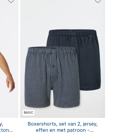
5XL
6XL
BASIC
y,
Boxershorts, set van 2, jersey,
tton
effen en met patroon -