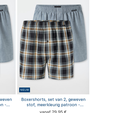
NIEUW
eweven
Boxershorts, set van 2, geweven
on -
stof, meerkleurig patroon -
k
Boxershorts multipack
vanaf 29,95 €