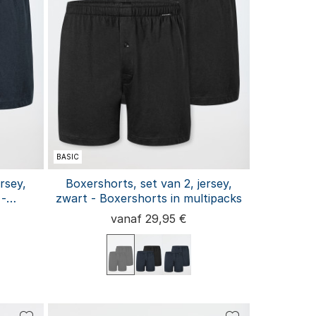
BASIC
rsey,
Boxershorts, set van 2, jersey,
 -
zwart - Boxershorts in multipacks
k
vanaf 29,95 €
L
4XL
S
M
L
XL
XXL
3XL
4XL