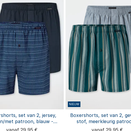
NIEUW
shorts, set van 2, jersey,
Boxershorts, set van 2, g
en/met patroon, blauw -
stof, meerkleurig patro
xershorts multipacks
Boxershorts multipac
vanaf 29,95 €
vanaf 29,95 €