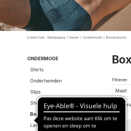
U bent hier
Startpagina
Heren
Ondermode
Boxershorts
Box
ONDERMODE
Shirts
Filteren
Onderhemden
Maat
Slips
Shorts
Materi
Boxershorts
Lange onderbroeken