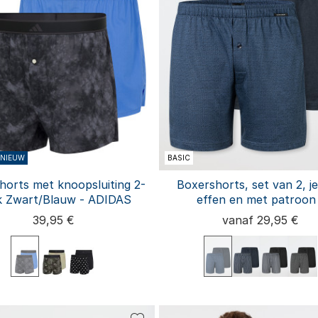
NIEUW
BASIC
horts met knoopsluiting 2-
Boxershorts, set van 2, je
k Zwart/Blauw - ADIDAS
effen en met patroon
Boxershorts multipac
39,95 €
vanaf 29,95 €
S
M
L
XL
XXL
3X