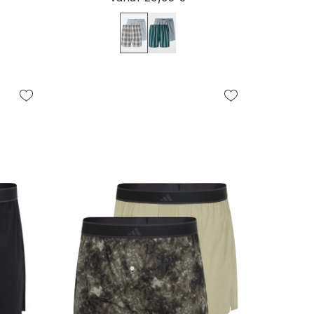
L
4XL
S
M
L
XL
XXL
3XL
4XL