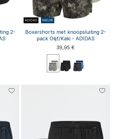
ADIDAS
NIEUW
ting 2-
Boxershorts met knoopsluiting 2-
DAS
pack Olijf/Kaki - ADIDAS
39,95 €
L
S
M
L
XL
XXL