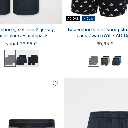
ADIDAS
NIEUW
shorts, set van 2, jersey,
Boxershorts met knoopslui
achtblauw - multipack
pack Zwart/Wit - ADI
boxershorts
vanaf 29,95 €
39,95 €
M
L
XL
XXL
3XL
4XL
5XL
6XL
S
M
L
XL
XX