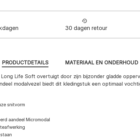
rkdagen
30 dagen retour
PRODUCTDETAILS
MATERIAAL EN ONDERHOUD
ng Life Soft overtuigt door zijn bijzonder gladde opper
andeel modalvezel biedt dit kledingstuk een optimaal voc
ze snitvorm
eerd aandeel Micromodal
kteafwerking
astaan