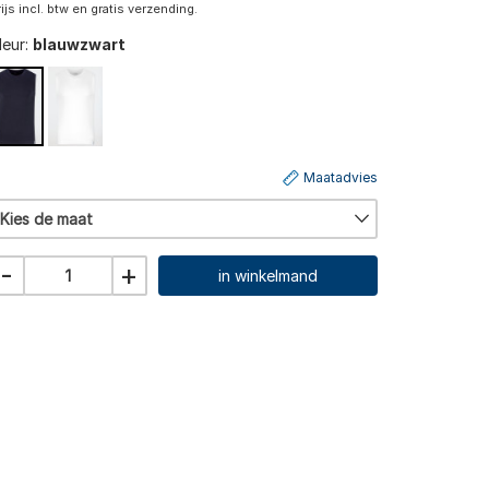
rijs incl. btw en gratis verzending.
leur:
blauwzwart
Maatadvies
Kies de maat
-
+
in winkelmand