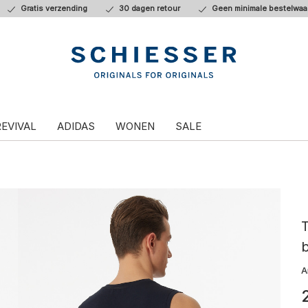
Gratis verzending
30 dagen retour
Geen minimale bestelwaa
REVIVAL
ADIDAS
WONEN
SALE
b
A