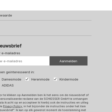
lwaarde
ieuwsbrief
 e-mailadres
Uw url
Aanmelden
 ben geïnteresseerd in:
Damesmode
Herenmode
Kindermode
ADIDAS
r te klikken op Aanmelden ben ik het eens om de nieuwsbrief of
personaliseerde reclame van de SCHIESSER GmbH te ontvangen
sla ik acht op en accepteer ik hierbij ook de instructies en uitleg
 de
Privacy Policy
, in het bijzonder de instructies onder het item
euwsbrief". Ik kan op elk gewenst moment de toestemming met