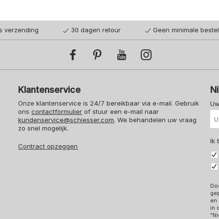
is verzending
30 dagen retour
Geen minimale beste
Klantenservice
N
Onze klantenservice is 24/7 bereikbaar via e-mail. Gebruik
Uw
ons
contactformulier
of stuur een e-mail naar
kundenservice@schiesser.com
. We behandelen uw vraag
zo snel mogelijk.
Ik
Contract opzeggen
Doo
ge
en 
in
"Ni