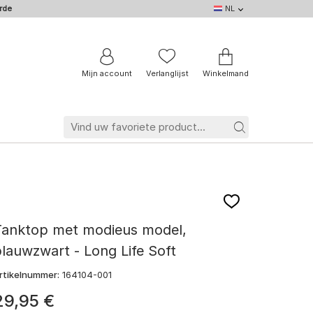
rde
NL
NL
DE
EN
IT
BE
FR
Mijn account
Verlanglijst
Winkelmand
Tanktop met modieus model,
lauwzwart - Long Life Soft
rtikelnummer:
164104-001
29
,
95
€