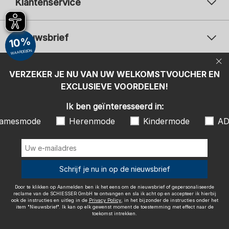
Klantenservice
Nieuwsbrief
10%
WAARDEBON
Uw e-mailadres
Uw 
Betaalwijzen
VERZEKER JE NU VAN UW WELKOMSTVOUCHER EN
Aanmelden
EXCLUSIEVE VOORDELEN!
Ik ben geïnteresseerd in:
Ik ben geïnteresseerd in:
Damesmode
Herenmode
Kindermode
amesmode
Herenmode
Kindermode
AD
ADIDAS
Door te klikken op Aanmelden ben ik het eens om de nieuwsbrief of
gepersonaliseerde reclame van de SCHIESSER GmbH te ontvangen en
sla ik acht op en accepteer ik hierbij ook de instructies en uitleg in de
Wij bezorgen met
Schrijf je nu in op de nieuwsbrief
Privacy Policy
, in het bijzonder de instructies onder het item
"Nieuwsbrief". Ik kan op elk gewenst moment de toestemming met
effect naar de toekomst intrekken.
Door te klikken op Aanmelden ben ik het eens om de nieuwsbrief of gepersonaliseerde
reclame van de SCHIESSER GmbH te ontvangen en sla ik acht op en accepteer ik hierbij
ook de instructies en uitleg in de
Privacy Policy
, in het bijzonder de instructies onder het
item "Nieuwsbrief". Ik kan op elk gewenst moment de toestemming met effect naar de
toekomst intrekken.