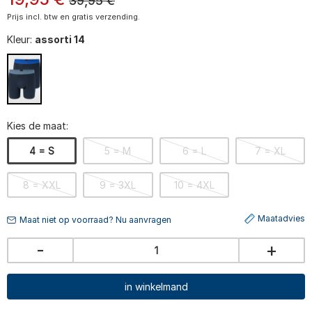
39,95
€
Prijs incl. btw en gratis verzending.
Kleur:
assorti 14
Kies de maat:
4 = S
5 = M
6 = L
7 = XL
8 = XXL
9 = 3XL
10 = 4XL
Maatadvies
Maat niet op voorraad? Nu aanvragen
-
+
in winkelmand