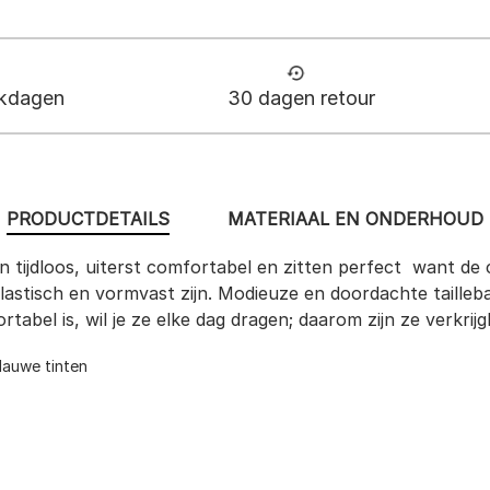
rkdagen
30 dagen retour
PRODUCTDETAILS
MATERIAAL EN ONDERHOUD
zijn tijdloos, uiterst comfortabel en zitten perfect  want d
lastisch en vormvast zijn. Modieuze en doordachte tailleba
bel is, wil je ze elke dag dragen; daarom zijn ze verkrijg
lauwe tinten