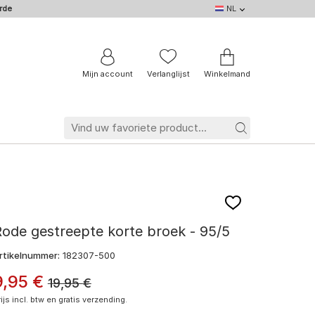
rde
NL
NL
DE
EN
IT
BE
FR
Mijn account
Verlanglijst
Winkelmand
ode gestreepte korte broek - 95/5
rtikelnummer:
182307-500
9
,
95
€
19,95
€
rijs incl. btw en gratis verzending.