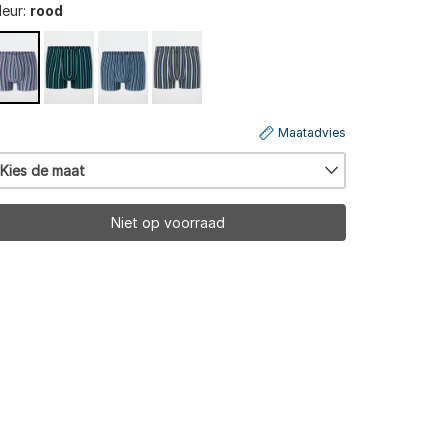
leur:
rood
Maatadvies
Kies de maat
Niet op voorraad