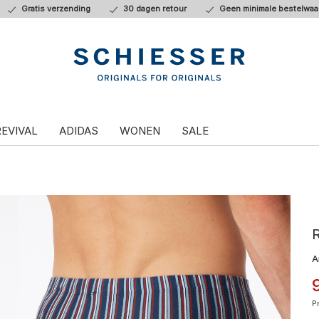
Gratis verzending
30 dagen retour
Geen minimale bestelwaa
REVIVAL
ADIDAS
WONEN
SALE
R
A
P