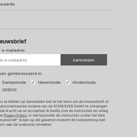
lwaarde
ieuwsbrief
 e-mailadres
Uw url
Aanmelden
 ben geïnteresseerd in:
Damesmode
Herenmode
Kindermode
ADIDAS
r te klikken op Aanmelden ben ik het eens om de nieuwsbrief of
personaliseerde reclame van de SCHIESSER GmbH te ontvangen
sla ik acht op en accepteer ik hierbij ook de instructies en uitleg
 de
Privacy Policy
, in het bijzonder de instructies onder het item
euwsbrief". Ik kan op elk gewenst moment de toestemming met
ect naar de toekomst intrekken.