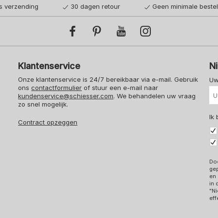
is verzending
30 dagen retour
Geen minimale beste
Klantenservice
N
Onze klantenservice is 24/7 bereikbaar via e-mail. Gebruik
Uw
ons
contactformulier
of stuur een e-mail naar
kundenservice@schiesser.com
. We behandelen uw vraag
zo snel mogelijk.
Ik
Contract opzeggen
Doo
ge
en 
in
"Ni
eff