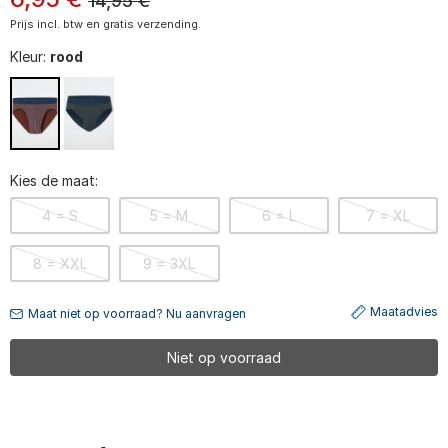
14,95
€
Prijs incl. btw en gratis verzending.
Kleur:
rood
Kies de maat:
4 = S
5 = M
6 = L
7 = XL
8 = XXL
9 = 3XL
Maatadvies
Maat niet op voorraad? Nu aanvragen
Niet op voorraad