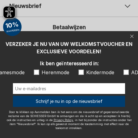
Nieuwsbrief
Uw e-mailadres
Uw 
10%
Betaalwijzen
Aanmelden
WAARDEBON
Ik ben geïnteresseerd in:
VERZEKER JE NU VAN UW WELKOMSTVOUCHER EN
EXCLUSIEVE VOORDELEN!
Damesmode
Herenmode
Kindermode
ADIDAS
Ik ben geïnteresseerd in:
Door te klikken op Aanmelden ben ik het eens om de nieuwsbrief of
amesmode
Herenmode
Kindermode
AD
gepersonaliseerde reclame van de SCHIESSER GmbH te ontvangen en
sla ik acht op en accepteer ik hierbij ook de instructies en uitleg in de
Wij bezorgen met
Privacy Policy
, in het bijzonder de instructies onder het item
"Nieuwsbrief". Ik kan op elk gewenst moment de toestemming met
effect naar de toekomst intrekken.
Schrijf je nu in op de nieuwsbrief
Door te klikken op Aanmelden ben ik het eens om de nieuwsbrief of gepersonaliseerde
reclame van de SCHIESSER GmbH te ontvangen en sla ik acht op en accepteer ik hierbij
ook de instructies en uitleg in de
Privacy Policy
, in het bijzonder de instructies onder het
item "Nieuwsbrief". Ik kan op elk gewenst moment de toestemming met effect naar de
Colofon
Algemene voorwaarden
Herroepingsrecht
toekomst intrekken.
Gegevensbescherming / Privacybeleid
Accessibility