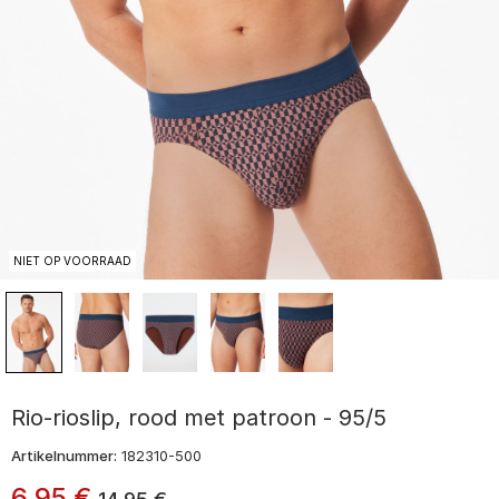
NIET OP VOORRAAD
Rio-rioslip, rood met patroon - 95/5
Artikelnummer:
182310-500
6
,
95
€