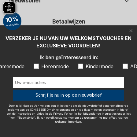
Nieuwsbrief
Uw e-mailadres
Uw 
10%
Betaalwijzen
Aanmelden
WAARDEBON
Ik ben geïnteresseerd in:
VERZEKER JE NU VAN UW WELKOMSTVOUCHER EN
EXCLUSIEVE VOORDELEN!
Damesmode
Herenmode
Kindermode
ADIDAS
Ik ben geïnteresseerd in:
Door te klikken op Aanmelden ben ik het eens om de nieuwsbrief of
amesmode
Herenmode
Kindermode
AD
gepersonaliseerde reclame van de SCHIESSER GmbH te ontvangen en
sla ik acht op en accepteer ik hierbij ook de instructies en uitleg in de
Wij bezorgen met
Privacy Policy
, in het bijzonder de instructies onder het item
"Nieuwsbrief". Ik kan op elk gewenst moment de toestemming met
effect naar de toekomst intrekken.
Schrijf je nu in op de nieuwsbrief
Door te klikken op Aanmelden ben ik het eens om de nieuwsbrief of gepersonaliseerde
reclame van de SCHIESSER GmbH te ontvangen en sla ik acht op en accepteer ik hierbij
ook de instructies en uitleg in de
Privacy Policy
, in het bijzonder de instructies onder het
item "Nieuwsbrief". Ik kan op elk gewenst moment de toestemming met effect naar de
Colofon
Algemene voorwaarden
Herroepingsrecht
toekomst intrekken.
Gegevensbescherming / Privacybeleid
Accessibility
© SCHIESSER 2026.