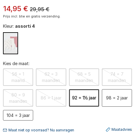
14
,
95
€
29,95
€
Prijs incl. btw en gratis verzending.
Kleur:
assorti 4
Kies de maat:
56 = 1
62 = 3
68 = 5
74 = 7
maand
maanden
maanden
maanden
80 = 9
86 = 1 jaar
92 = 1½ jaar
98 = 2 jaar
maanden
104 = 3 jaar
Maatadvies
Maat niet op voorraad? Nu aanvragen