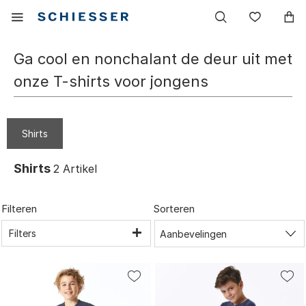
Hoofdnavigatie
Mobiel
Verlang
menu
tonen
Ga cool en nonchalant de deur uit met
onze T-shirts voor jongens
Shirts
Shirts
2
Artikel
Filteren
Sorteren
Filters