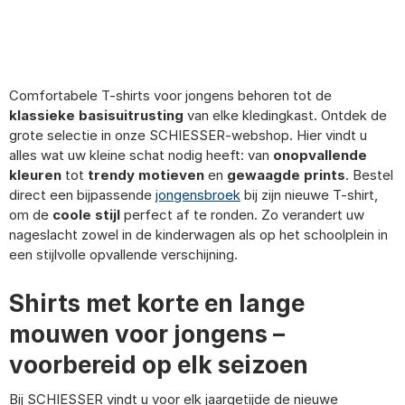
92
98
140
104
116
152
164
176
Comfortabele T-shirts voor jongens behoren tot de
klassieke basisuitrusting
van elke kledingkast. Ontdek de
grote selectie in onze SCHIESSER-webshop. Hier vindt u
alles wat uw kleine schat nodig heeft: van
onopvallende
kleuren
tot
trendy motieven
en
gewaagde prints
. Bestel
direct een bijpassende
jongensbroek
bij zijn nieuwe T-shirt,
om de
coole stijl
perfect af te ronden. Zo verandert uw
nageslacht zowel in de kinderwagen als op het schoolplein in
een stijlvolle opvallende verschijning.
Shirts met korte en lange
mouwen voor jongens –
voorbereid op elk seizoen
Bij SCHIESSER vindt u voor elk jaargetijde de nieuwe