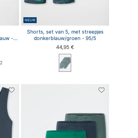
NIEUW
e
Shorts, set van 5, met streepjes
lauw -
donkerblauw/groen - 95/5
44,95 €
2
140
140
152
164
176