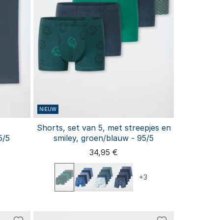
NIEUW
Shorts, set van 5, met streepjes en
5/5
smiley, groen/blauw - 95/5
34,95 €
+3