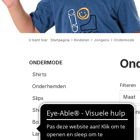
U bent hier
Startpagina
Kinderen
Jongens
Ondermode
On
ONDERMODE
Shirts
Filteren
Onderhemden
Maat
Slips
Shorts
Materi
Boxershorts
Lange onderbroeken