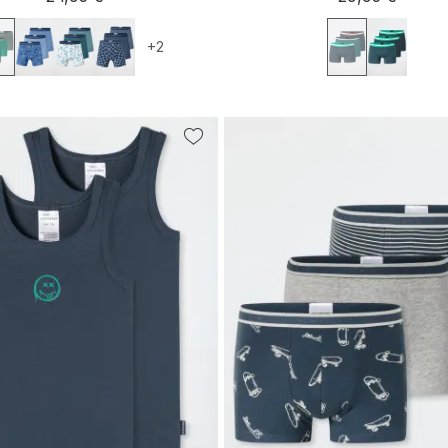
+2
104
116
128
140
140
152
164
176
98