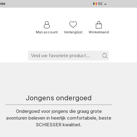
rde
BE
BE
DE
EN
IT
NL
FR
Mijn account
Verlanglijst
Winkelmand
Jongens ondergoed
Ondergoed voor jongens die graag grote
avonturen beleven in heerlijk comfortabele, beste
SCHIESSER kwaliteit.