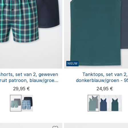
NIEUW
horts, set van 2, geweven
Tanktops, set van 2,
eruit patroon, blauw/groen -
donkerblauw/groen - 9
xershorts multipacks
29,95 €
24,95 €