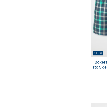
NIEUW
Boxers
stof, g
Bo