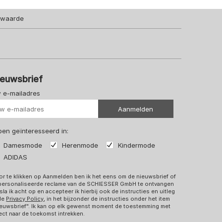
lwaarde
ieuwsbrief
 e-mailadres
Uw url
Aanmelden
 ben geïnteresseerd in:
Damesmode
Herenmode
Kindermode
ADIDAS
r te klikken op Aanmelden ben ik het eens om de nieuwsbrief of
personaliseerde reclame van de SCHIESSER GmbH te ontvangen
sla ik acht op en accepteer ik hierbij ook de instructies en uitleg
 de
Privacy Policy
, in het bijzonder de instructies onder het item
euwsbrief". Ik kan op elk gewenst moment de toestemming met
ect naar de toekomst intrekken.