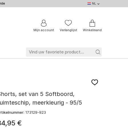
rde
NL
NL
DE
EN
IT
BE
FR
Mijn account
Verlanglijst
Winkelmand
horts, set van 5 Softboord,
uimteschip, meerkleurig - 95/5
rtikelnummer:
173129-923
34
,
95
€