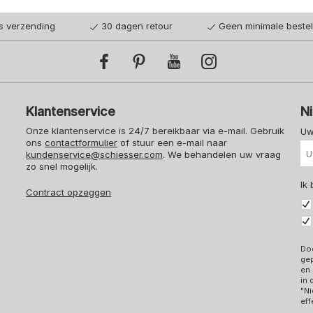
is verzending
30 dagen retour
Geen minimale beste
Klantenservice
N
Onze klantenservice is 24/7 bereikbaar via e-mail. Gebruik
Uw
ons
contactformulier
of stuur een e-mail naar
kundenservice@schiesser.com
. We behandelen uw vraag
zo snel mogelijk.
Ik
Contract opzeggen
Doo
ge
en 
in
"Ni
eff