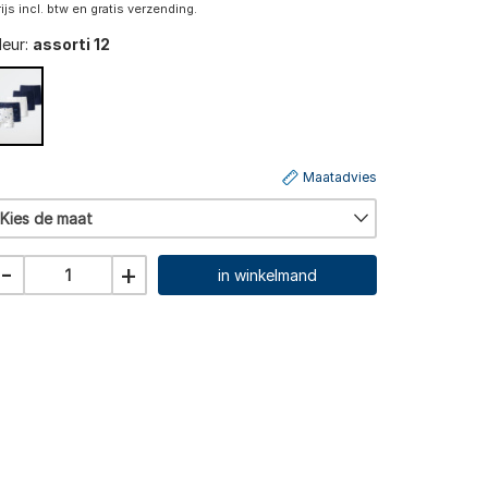
rijs incl. btw en gratis verzending.
leur:
assorti 12
Maatadvies
Kies de maat
-
+
in winkelmand