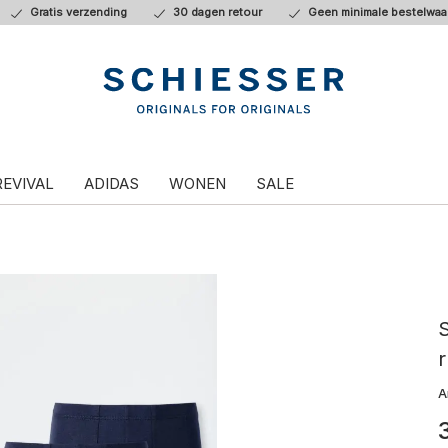
Gratis verzending
30 dagen retour
Geen minimale bestelwaa
REVIVAL
ADIDAS
WONEN
SALE
S
r
A