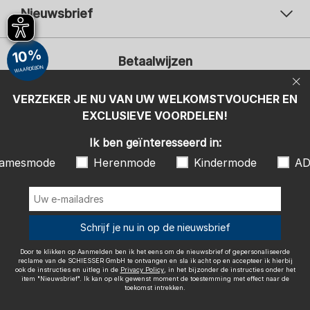
Nieuwsbrief
Uw e-mailadres
Uw 
10%
Betaalwijzen
Aanmelden
WAARDEBON
Ik ben geïnteresseerd in:
VERZEKER JE NU VAN UW WELKOMSTVOUCHER EN
EXCLUSIEVE VOORDELEN!
Damesmode
Herenmode
Kindermode
ADIDAS
Ik ben geïnteresseerd in:
Door te klikken op Aanmelden ben ik het eens om de nieuwsbrief of
amesmode
Herenmode
Kindermode
AD
gepersonaliseerde reclame van de SCHIESSER GmbH te ontvangen en
sla ik acht op en accepteer ik hierbij ook de instructies en uitleg in de
Wij bezorgen met
Privacy Policy
, in het bijzonder de instructies onder het item
"Nieuwsbrief". Ik kan op elk gewenst moment de toestemming met
effect naar de toekomst intrekken.
Schrijf je nu in op de nieuwsbrief
Door te klikken op Aanmelden ben ik het eens om de nieuwsbrief of gepersonaliseerde
reclame van de SCHIESSER GmbH te ontvangen en sla ik acht op en accepteer ik hierbij
ook de instructies en uitleg in de
Privacy Policy
, in het bijzonder de instructies onder het
item "Nieuwsbrief". Ik kan op elk gewenst moment de toestemming met effect naar de
Colofon
Algemene voorwaarden
Herroepingsrecht
toekomst intrekken.
Gegevensbescherming / Privacybeleid
Accessibility