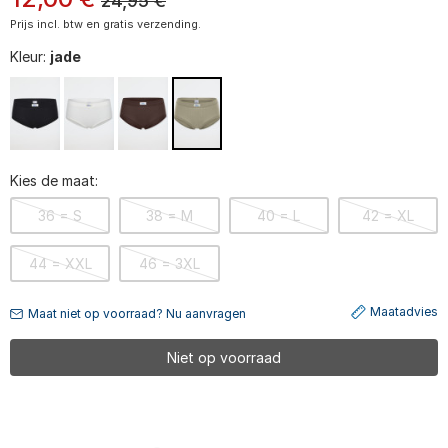
24,95
€
Prijs incl. btw en gratis verzending.
Kleur:
jade
Kies de maat:
36 = S
38 = M
40 = L
42 = XL
44 = XXL
46 = 3XL
Maatadvies
Maat niet op voorraad? Nu aanvragen
Niet op voorraad