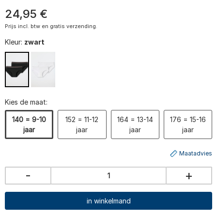
24
,
95
€
Prijs incl. btw en gratis verzending.
Kleur:
zwart
Kies de maat:
140 = 9-10
152 = 11-12
164 = 13-14
176 = 15-16
jaar
jaar
jaar
jaar
Maatadvies
-
+
in winkelmand