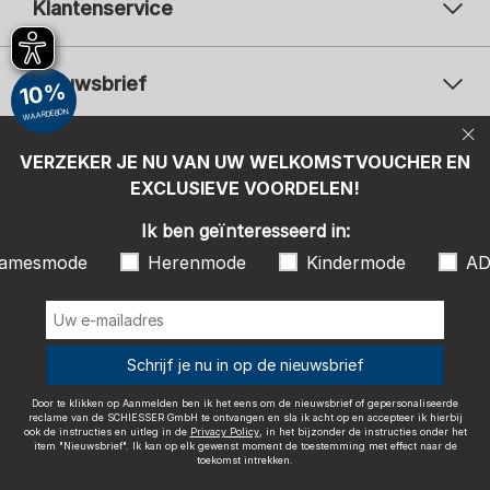
Klantenservice
Nieuwsbrief
10%
WAARDEBON
Uw e-mailadres
Uw 
Betaalwijzen
VERZEKER JE NU VAN UW WELKOMSTVOUCHER EN
Aanmelden
EXCLUSIEVE VOORDELEN!
Ik ben geïnteresseerd in:
Ik ben geïnteresseerd in:
Damesmode
Herenmode
Kindermode
amesmode
Herenmode
Kindermode
AD
ADIDAS
Door te klikken op Aanmelden ben ik het eens om de nieuwsbrief of
gepersonaliseerde reclame van de SCHIESSER GmbH te ontvangen en
sla ik acht op en accepteer ik hierbij ook de instructies en uitleg in de
Wij bezorgen met
Schrijf je nu in op de nieuwsbrief
Privacy Policy
, in het bijzonder de instructies onder het item
"Nieuwsbrief". Ik kan op elk gewenst moment de toestemming met
effect naar de toekomst intrekken.
Door te klikken op Aanmelden ben ik het eens om de nieuwsbrief of gepersonaliseerde
reclame van de SCHIESSER GmbH te ontvangen en sla ik acht op en accepteer ik hierbij
ook de instructies en uitleg in de
Privacy Policy
, in het bijzonder de instructies onder het
item "Nieuwsbrief". Ik kan op elk gewenst moment de toestemming met effect naar de
toekomst intrekken.